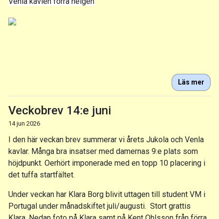
Venla kavlen förra helgen
Läs mer
Veckobrev 14:e juni
14 jun 2026
I den här veckan brev summerar vi årets Jukola och Venla
kavlar. Många bra insatser med damernas 9:e plats som
höjdpunkt. Oerhört imponerade med en topp 10 placering i
det tuffa startfältet.
Under veckan har Klara Borg blivit uttagen till student VM i
Portugal under månadskiftet juli/augusti. Stort grattis
Klara. Nedan foto på Klara samt på Kent Ohlsson från förra