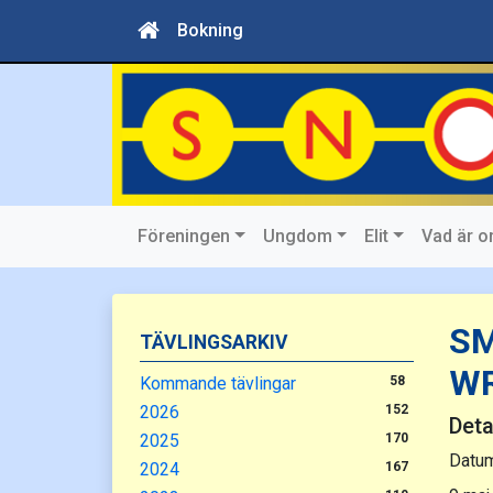
Bokning
Föreningen
Ungdom
Elit
Vad är o
Tävlingar
maj 2025
SM
TÄVLINGSARKIV
WR
Kommande tävlingar
58
2026
152
Deta
2025
170
Datu
2024
167