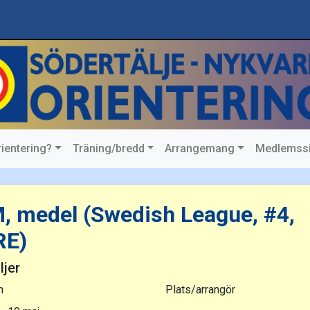
rientering?
Träning/bredd
Arrangemang
Medlemss
SM, medel (Swedish League, #4, WRE)
, medel (Swedish League, #4,
E)
ljer
m
Plats/arrangör