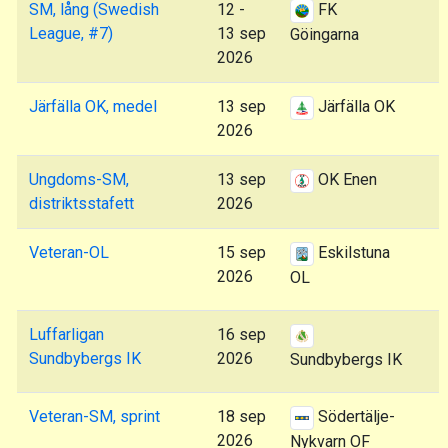
SM, lång (Swedish
12 -
FK
League, #7)
13 sep
Göingarna
2026
Järfälla OK, medel
13 sep
Järfälla OK
2026
Ungdoms-SM,
13 sep
OK Enen
distriktsstafett
2026
Veteran-OL
15 sep
Eskilstuna
2026
OL
Luffarligan
16 sep
Sundbybergs IK
2026
Sundbybergs IK
Veteran-SM, sprint
18 sep
Södertälje-
2026
Nykvarn OF