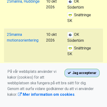
25manna, Huddinge
10 okt
OK
2026
Södertörn
Snättringe
SK
25manna
10 okt
OK
motionsorientering
2026
Södertörn
Snättringe
SK
25mannamedeln
11 okt
OK
På vår webbplats använder vi
Jag accepterar
(WRE)
2026
Södertörn
kakor (cookies) för att
Snättringe
webbplatsen ska fungera på ett bra sätt för dig.
SK
Genom att surfa vidare godkänner du att vi använder
kakor.
Mer information om cookies
.
Veteran-OL
20 okt
Nyköpings
Ekensberg
2026
OK