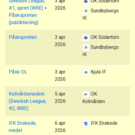
Swedish League,
3 apr
OK Södertörn
#1, sprint (WRE) +
2026
Sundbybergs
Påsksprinten
IK
(publiktävling)
Påsksprinten
3 apr
OK Södertörn
2026
Sundbybergs
IK
Påsk-OL
3 apr
Kjula IF
2026
Kolmårdsmedeln
5 apr
OK
(Swedish League,
2026
Kolmården
#2, WRE)
IFK Enskede,
6 apr
IFK Enskede
medel
2026