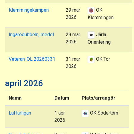
Klemmingekampen
29 mar
OK
2026
Klemmingen
Ingarödubbeln, medel
29 mar
Järla
2026
Orientering
Veteran-OL 20260331
31 mar
OK Tor
2026
april 2026
Namn
Datum
Plats/arrangör
Luffarligan
1 apr
OK Södertörn
2026