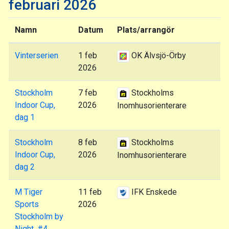
februari 2026
Namn
Datum
Plats/arrangör
Vinterserien
1 feb
OK Älvsjö-Örby
2026
Stockholm
7 feb
Stockholms
Indoor Cup,
2026
Inomhusorienterare
dag 1
Stockholm
8 feb
Stockholms
Indoor Cup,
2026
Inomhusorienterare
dag 2
M Tiger
11 feb
IFK Enskede
Sports
2026
Stockholm by
Night, #4