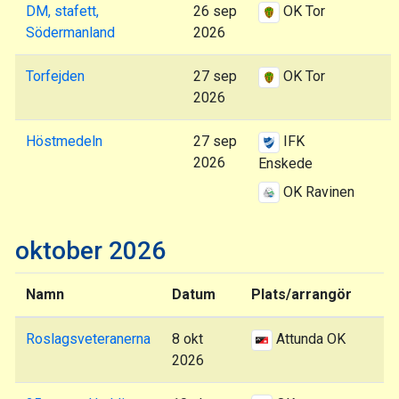
DM, stafett,
26 sep
OK Tor
Södermanland
2026
Torfejden
27 sep
OK Tor
2026
Höstmedeln
27 sep
IFK
2026
Enskede
OK Ravinen
oktober 2026
Namn
Datum
Plats/arrangör
Roslagsveteranerna
8 okt
Attunda OK
2026