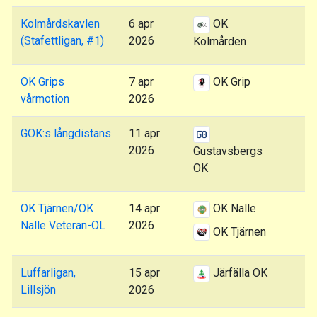
Kolmårdskavlen
6 apr
OK
(Stafettligan, #1)
2026
Kolmården
OK Grips
7 apr
OK Grip
vårmotion
2026
GOK:s långdistans
11 apr
2026
Gustavsbergs
OK
OK Tjärnen/OK
14 apr
OK Nalle
Nalle Veteran-OL
2026
OK Tjärnen
Luffarligan,
15 apr
Järfälla OK
Lillsjön
2026