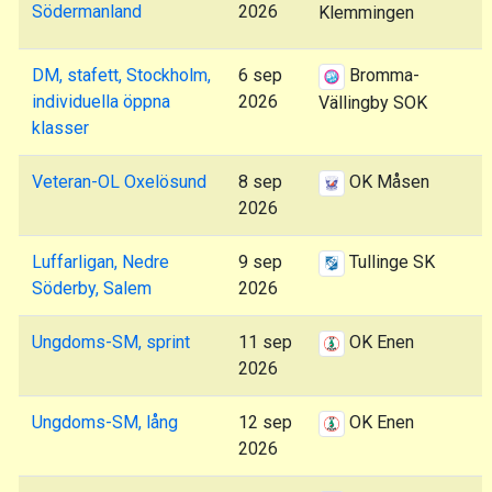
Södermanland
2026
Klemmingen
DM, stafett, Stockholm,
6 sep
Bromma-
individuella öppna
2026
Vällingby SOK
klasser
Veteran-OL Oxelösund
8 sep
OK Måsen
2026
Luffarligan, Nedre
9 sep
Tullinge SK
Söderby, Salem
2026
Ungdoms-SM, sprint
11 sep
OK Enen
2026
Ungdoms-SM, lång
12 sep
OK Enen
2026