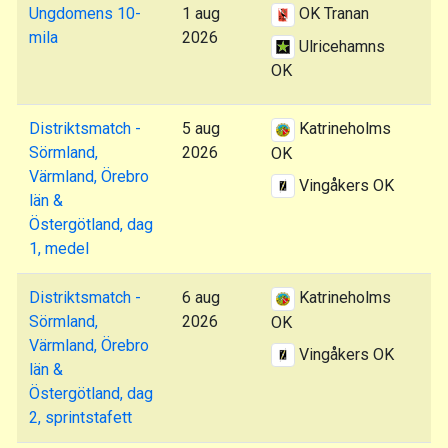
Ungdomens 10-
1 aug
OK Tranan
mila
2026
Ulricehamns
OK
Distriktsmatch -
5 aug
Katrineholms
Sörmland,
2026
OK
Värmland, Örebro
Vingåkers OK
län &
Östergötland, dag
1, medel
Distriktsmatch -
6 aug
Katrineholms
Sörmland,
2026
OK
Värmland, Örebro
Vingåkers OK
län &
Östergötland, dag
2, sprintstafett