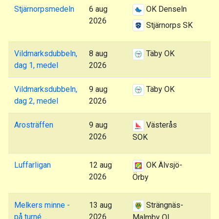
Stjärnorpsmedeln
6 aug
OK Denseln
2026
Stjärnorps SK
Vildmarksdubbeln,
8 aug
Täby OK
dag 1, medel
2026
Vildmarksdubbeln,
9 aug
Täby OK
dag 2, medel
2026
Arosträffen
9 aug
Västerås
2026
SOK
Luffarligan
12 aug
OK Älvsjö-
2026
Örby
Melkers minne -
13 aug
Strängnäs-
på turné
2026
Malmby OL