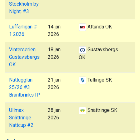
Stockholm by
Night, #3
Luffarligan #
14 jan
Attunda OK
1 2026
2026
Vinterserien
18 jan
Gustavsbergs
Gustavsbergs
2026
OK
OK
Nattugglan
21 jan
Tullinge SK
25/26 #3
2026
Brantbrinks IP
Ullmax
28 jan
Snättringe SK
Snättringe
2026
Nattcup #2