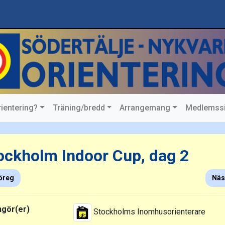
rientering?
Träning/bredd
Arrangemang
Medlemss
Stockholm Indoor Cup, dag 2
ockholm Indoor Cup, dag 2
öreg
Näs
ngör(er)
Stockholms Inomhusorienterare