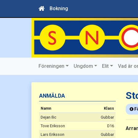
Bokning
Föreningen
Ungdom
Elit
Vad är o
Tävlingar
feb 2026
St
ANMÄLDA
Namn
Klass
F
Dejan Ilic
Gubbar
Tove Eriksson
D16
Arra
Lars Eriksson
Gubbar