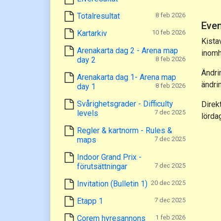
Totalresultat
8 feb 2026
Eve
Kartarkiv
10 feb 2026
Kista
Arenakarta dag 2 - Arena map
inomh
day 2
8 feb 2026
Ändrin
Arenakarta dag 1- Arena map
ändrin
day 1
8 feb 2026
Svårighetsgrader - Difficulty
Direk
levels
7 dec 2025
lörda
Regler & kartnorm - Rules &
maps
7 dec 2025
Indoor Grand Prix -
förutsättningar
7 dec 2025
Invitation (Bulletin 1)
20 dec 2025
Etapp 1
7 dec 2025
Corem hyresannons
1 feb 2026