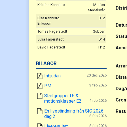
Kristina Kannisto
Motion
Distr
Medelsvår
Elsa Kannisto
D12
Eriksson
Datu
Tomas Fagerstedt
Gubbar
Stat
Julia Fagerstedt
D14
David Fagerstedt
H12
Anmä
BILAGOR
Arra
Inbjudan
20 dec 2025
Dist
PM
3 feb 2026
Dag/
Startgrupper U- &
Gren
motionsklasser E2
4 feb 2026
En livesändning från SIC 2026
Resul
dag 2
8 feb 2026
Liveresultat
8 feb 2026