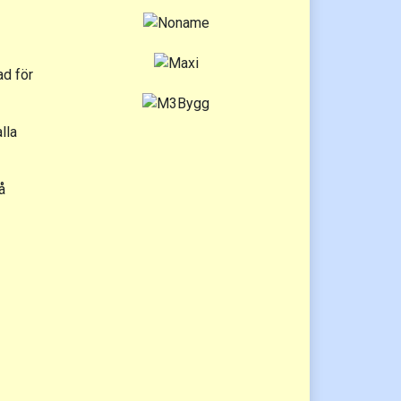
ad för
lla
å