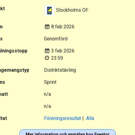
ikt
Stockholms OF
m
8 feb 2026
us
Genomförd
lningsstopp
3 feb 2026
23:59
ngemangstyp
Distriktstävling
ans
Sprint
natt
n/a
n/a
tat
Föreningsresultat
|
Alla
Mer information och anmälan hos Eventor