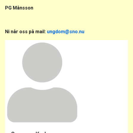
PG Månsson
Ni når oss på mail:
ungdom@sno.nu