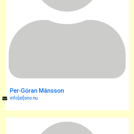
Per-Göran Månsson
info[at]sno.nu