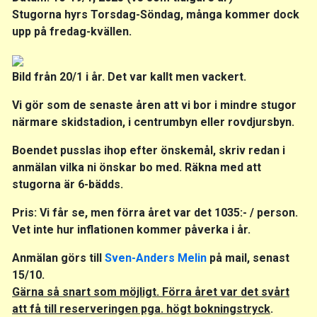
Stugorna hyrs Torsdag-Söndag, många kommer dock
upp på fredag-kvällen.
Bild från 20/1 i år. Det var kallt men vackert.
Vi gör som de senaste åren att vi bor i mindre stugor
närmare skidstadion, i centrumbyn eller rovdjursbyn.
Boendet pusslas ihop efter önskemål, skriv redan i
anmälan vilka ni önskar bo med. Räkna med att
stugorna är 6-bädds.
Pris: Vi får se, men förra året var det 1035:- / person.
Vet inte hur inflationen kommer påverka i år.
Anmälan görs till
Sven-Anders Melin
på mail, senast
15/10.
Gärna så snart som möjligt. Förra året var det svårt
att få till reserveringen pga. högt bokningstryck
.